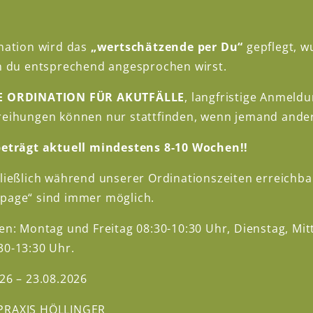
nation wird das
„wertschätzende per Du“
gepflegt, w
nn du entsprechend angesprochen wirst.
NE ORDINATION FÜR AKUTFÄLLE
, langfristige Anmeld
ination liegt im Herzen von St. Peter: Dir
reihungen können nur stattfinden, wenn jemand andere
zen Ortsbrunnen befindet sich der Eingang in mei
beträgt aktuell mindestens 8-10 Wochen!!
e Räumlichkeiten der Allianz-Versicherung (Dan
m Ortsplatz stehen ausreichend gebührenfreie 
hließlich während unserer Ordinationszeiten erreichb
 Ordination ist natürlich behindertengerecht e
page“ sind immer möglich.
eichbar und hat die Adresse Markt 8, 4171 St. Peter a
en: Montag und Freitag 08:30-10:30 Uhr, Dienstag, Mi
habe ich keine fixen Ordinationszeiten, ein
30-13:30 Uhr.
 bzw. eine selbständige Anmeldung über mein
26 – 23.08.2026
derlich.
PRAXIS HÖLLINGER