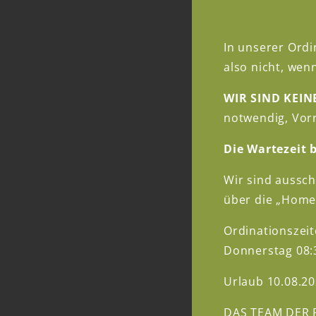
In unserer Ordi
Die Praxis
also nicht, we
WIR SIND KEI
Die neue Ord
notwendig, Vor
denkmalgeschüt
Die Wartezeit 
muss durch di
durchgehen. A
Wir sind aussc
Verfügung, die
über die „Home
barrierefrei err
Ordinationszeit
Als Wahlarzt 
Donnerstag 08:
Voranmeldung,
Urlaub 10.08.20
unbedingt erfor
DAS TEAM DER 