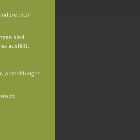
undere dich
ungen sind
s ausfällt.
ar, Anmeldungen
ttwoch,