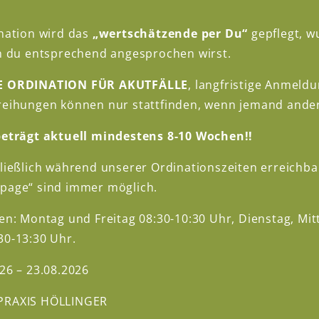
nation wird das
„wertschätzende per Du“
gepflegt, w
nn du entsprechend angesprochen wirst.
NE ORDINATION FÜR AKUTFÄLLE
, langfristige Anmeld
reihungen können nur stattfinden, wenn jemand andere
beträgt aktuell mindestens 8-10 Wochen!!
hließlich während unserer Ordinationszeiten erreichb
page“ sind immer möglich.
en: Montag und Freitag 08:30-10:30 Uhr, Dienstag, Mi
30-13:30 Uhr.
tem oder per Telefon
26 – 23.08.2026
TERMIN VEREINBAREN
PRAXIS HÖLLINGER