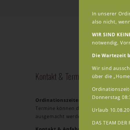
In unserer Ordi
also nicht, we
WIR SIND KEI
notwendig, Vor
Die Wartezeit 
Wir sind aussc
Kontakt & Termine
über die „Home
Ordinationszeit
Donnerstag 08:
Ordinationszeiten:
Termine können direkt im Buchungssys
Urlaub 10.08.20
ausgemacht werden.
DAS TEAM DER 
Kontakt & Anfahrt: