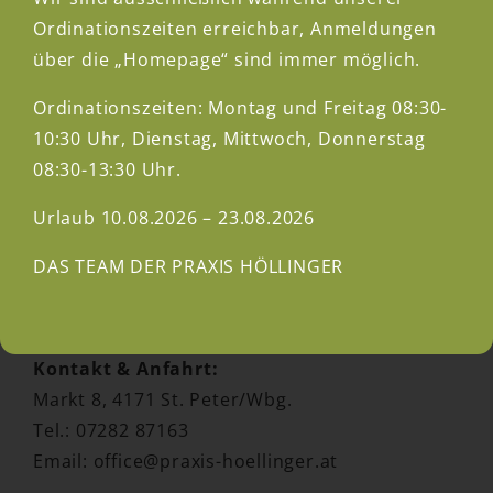
Ordinationszeiten erreichbar, Anmeldungen
über die „Homepage“ sind immer möglich.
Ordinationszeiten: Montag und Freitag 08:30-
10:30 Uhr, Dienstag, Mittwoch, Donnerstag
08:30-13:30 Uhr.
Kontakt & Termine
Urlaub 10.08.2026 – 23.08.2026
Ordinationszeiten:
DAS TEAM DER PRAXIS HÖLLINGER
Termine können direkt im Buchungssystem
oder per Telefon ausgemacht werden.
Kontakt & Anfahrt:
Markt 8, 4171 St. Peter/Wbg.
Tel.: 07282 87163
Email:
office@praxis-hoellinger.at