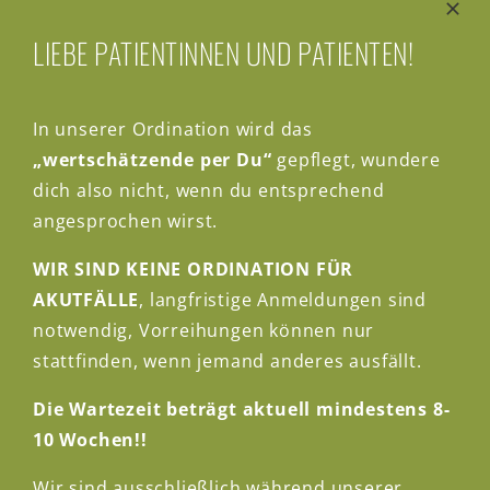
LIEBE PATIENTINNEN UND PATIENTEN!
Von
Johannes Lehner
|
27. Mai, 2021
In unserer Ordination wird das
„wertschätzende per Du“
gepflegt, wundere
Teile diesen Beitrag, wähle die gewünschte Plattform!
dich also nicht, wenn du entsprechend
Facebook
X
Reddit
LinkedIn
WhatsApp
Tumblr
Pinterest
Vk
E-
Mail
angesprochen wirst.
WIR SIND KEINE ORDINATION FÜR
AKUTFÄLLE
, langfristige Anmeldungen sind
Über den Autor:
Johannes Lehner
notwendig, Vorreihungen können nur
stattfinden, wenn jemand anderes ausfällt.
Die Wartezeit beträgt aktuell mindestens 8-
10 Wochen!!
Wir sind ausschließlich während unserer